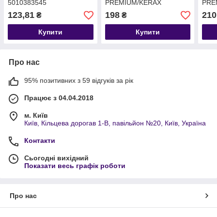
5010383545
PREMIUM/KERAX
PRE
12x40/L41,5(5010269380 )
12x4
123,81
198
210
₴
₴
Купити
Купити
Про нас
95% позитивних з 59 відгуків за рік
Працює з 04.04.2018
м. Київ
Київ, Кільцева дорогав 1-В, павільйон №20, Київ, Україна
Контакти
Сьогодні вихідний
Показати весь графік роботи
Про нас