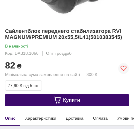
Сайлентблок переднего стабилизатора RVI
MAGNUM/PREMIUM 20x55,5/L41(5010383545)
В наявності
Код: DAB18.1066
Опт і роздріб
82
₴
Мінімальна сума замовлення на сайті — 300 ₴
77,90 ₴
від 5 шт.
Купити
Опис
Характеристики
Доставка
Оплата
Умови п