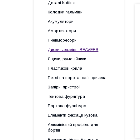
Деталі Кабіни
Колодки гальмівні
Акумулятори
Амортизатори
Пневморесори
Диски гальмівні BEAVERS
Ящики, румонійники
Пластикові крила
Петлі на ворота напівпричепа
Запірні пристрої
Тентова фурнітура
Бортова фурнітура
Елементи фіксації кузова
Алюмінієвий профіль для
бортів
Елементи фіксації вантажу