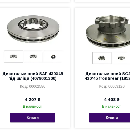
Диск гальмівний SAF 430X45
Диск гальмівний SC
під шліци (4079001300)
430*45 front/rear (185
00002586
00003126
4 207 ₴
4 408 ₴
В наявності
В наявності
Купити
Купити