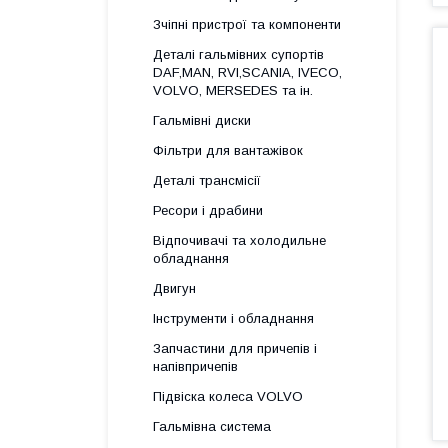
Зчіпні пристрої та компоненти
Деталі гальмівних супортів
DAF,MAN, RVI,SCANIA, IVECO,
VOLVO, MERSEDES та ін.
Гальмівні диски
Фільтри для вантажівок
Деталі трансмісії
Ресори і драбини
Відпочивачі та холодильне
обладнання
Двигун
Інструменти і обладнання
Запчастини для причепів і
напівпричепів
Підвіска колеса VOLVO
Гальмівна система