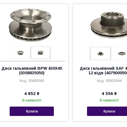
Диск гальмівний BPW 430X45
Диск гальмівний SAF 
(0308835050)
12 відв (407900050
00002663
00002694
4 852 ₴
4 556 ₴
В наявності
В наявності
Купити
Купити