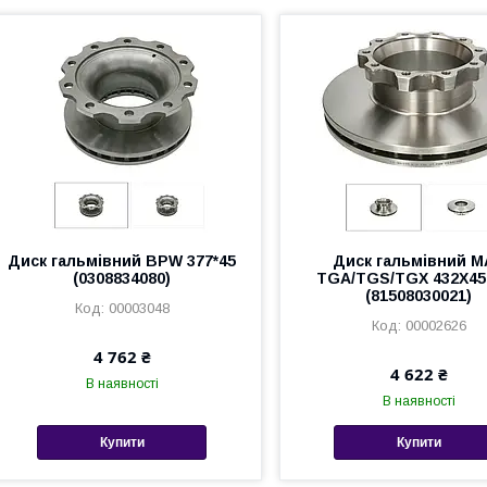
Диск гальмівний BPW 377*45
Диск гальмівний 
(0308834080)
TGA/TGS/TGX 432X45 
(81508030021)
00003048
00002626
4 762 ₴
4 622 ₴
В наявності
В наявності
Купити
Купити