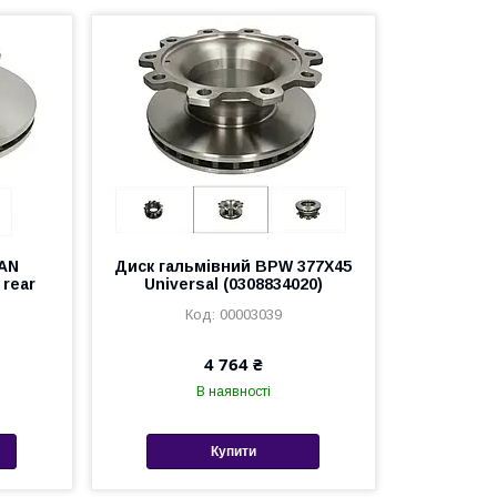
MAN
Диск гальмівний BPW 377X45
rear
Universal (0308834020)
00003039
4 764 ₴
В наявності
Купити