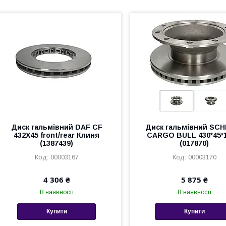
Диск гальмівний DAF CF
Диск гальмівний SC
432X45 front/rear Клиня
CARGO BULL 430*45*1
(1387439)
(017870)
00003167
00003170
4 306 ₴
5 875 ₴
В наявності
В наявності
Купити
Купити