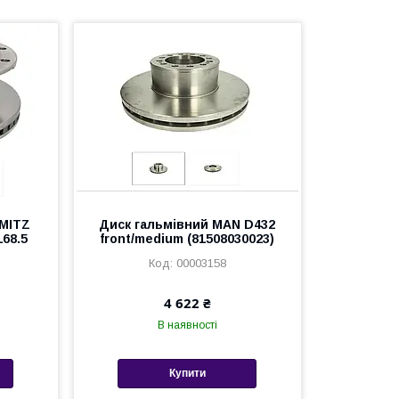
HMITZ
Диск гальмівний MAN D432
68.5
front/medium (81508030023)
00003158
4 622 ₴
В наявності
Купити