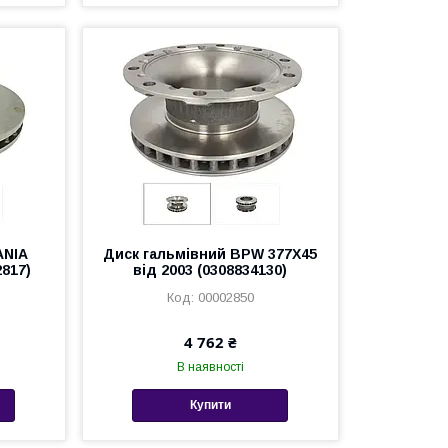
ANIA
Диск гальмівний BPW 377X45
2817)
від 2003 (0308834130)
00002850
4 762 ₴
В наявності
Купити