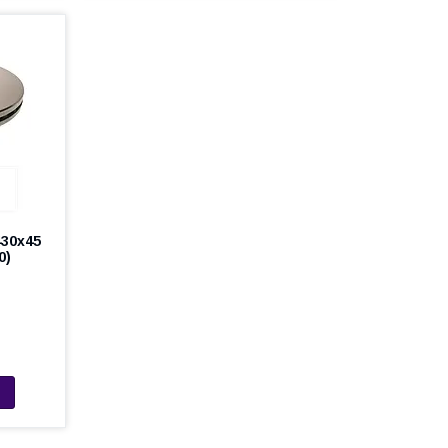
430x45
0)