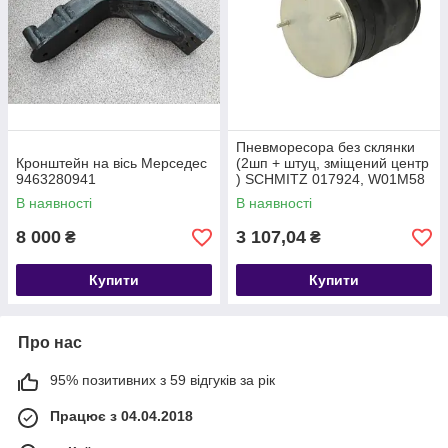
Пневморесора без склянки
Кронштейн на вісь Мерседес
(2шп + штуц, зміщений центр
9463280941
) SCHMITZ 017924, W01M58
В наявності
В наявності
8 000
3 107,04
₴
₴
Купити
Купити
Про нас
95% позитивних з 59 відгуків за рік
Працює з 04.04.2018