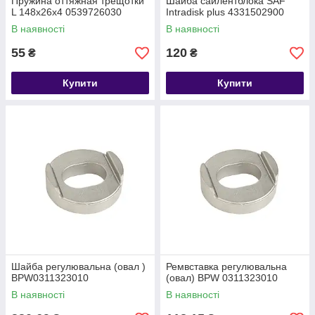
Пружина оттяжная трещотки
Шайба сайлентблока SAF
L 148х26х4 0539726030
Intradisk plus 4331502900
В наявності
В наявності
55
120
₴
₴
Купити
Купити
Шайба регулювальна (овал )
Ремвставка регулювальна
BPW0311323010
(овал) BPW 0311323010
В наявності
В наявності