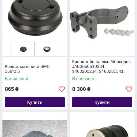
Кронштейн на вісь Мерседес
Ковпак маточини SMB
JAE3050510234,
156*2.5
9463200234, 9463281341,
В наявності
В наявності
865
8 300
₴
₴
Купити
Купити