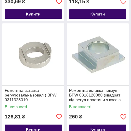
330,69
118,15
₴
₴
Купити
Купити
Ремонтна вставка
Ремонтна вставка повзун
регулювальна (овал ) BPW
BPW 0318120080 (квадрат
0311323010
від регул пластини з косою
прорізом )
В наявності
В наявності
126,81
260
₴
₴
Купити
Купити