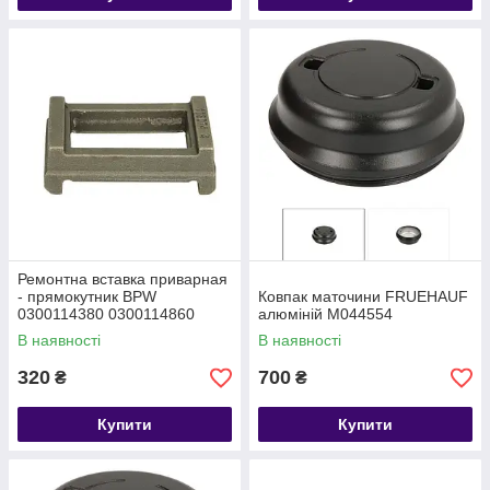
Ремонтна вставка приварная
- прямокутник BPW
Ковпак маточини FRUEHAUF
0300114380 0300114860
алюміній M044554
В наявності
В наявності
320
700
₴
₴
Купити
Купити