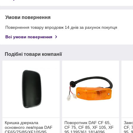
Умови повернення
Повернення товару впродовж 14 днів за рахунок покупця
Всі умови повернення
Подібні товари компанії
Кришка дзеркала
Поворотник DAF CF 65,
Замо
основного лев/прав DAF
CF 75, CF 85, XF 105, XF
CF, 
CF65/75/85/XF105/95
95 1395361 1814096
95, 