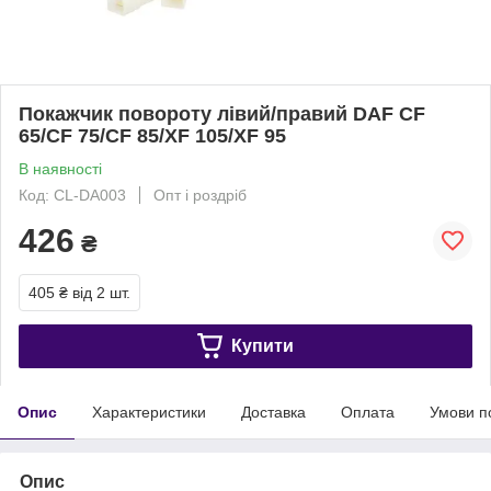
Покажчик повороту лівий/правий DAF CF
65/CF 75/CF 85/XF 105/XF 95
В наявності
Код: CL-DA003
Опт і роздріб
426
₴
405 ₴
від 2 шт.
Купити
Опис
Характеристики
Доставка
Оплата
Умови п
Опис