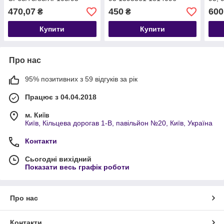
1644325
1815754
CF 8
470,07
450
600
₴
₴
Купити
Купити
Про нас
95% позитивних з 59 відгуків за рік
Працює з 04.04.2018
м. Київ
Київ, Кільцева дорогав 1-В, павільйон №20, Київ, Україна
Контакти
Сьогодні вихідний
Показати весь графік роботи
Про нас
Контакти