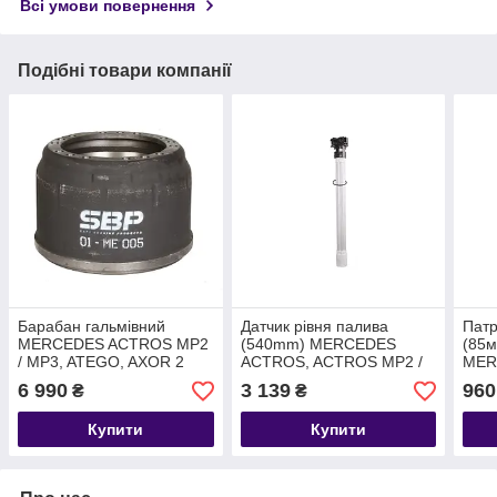
Всі умови повернення
Подібні товари компанії
Барабан гальмівний
Датчик рівня палива
Патр
MERCEDES ACTROS MP2
(540mm) MERCEDES
(85м
/ MP3, ATEGO, AXOR 2
ACTROS, ACTROS MP2 /
MER
(410х240 mm) 01-ME005
MP3, ACTROS MP4,
ACT
6 990
3 139
960
₴
₴
3054230301
AXOR, AXOR 2 04.96-
ACT
ATE
Купити
Купити
AXO