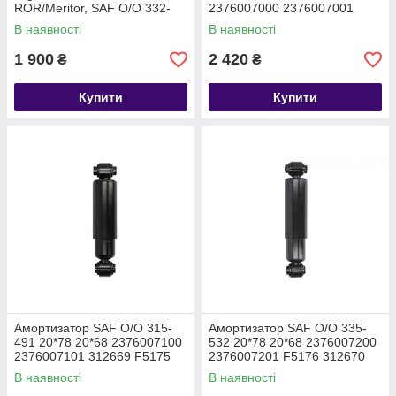
ROR/Meritor, SAF O/O 332-
2376007000 2376007001
472 24*62 2376000500
312668 F5174
В наявності
В наявності
2376000800
1 900
2 420
₴
₴
Купити
Купити
Амортизатор SAF O/O 315-
Амортизатор SAF O/O 335-
491 20*78 20*68 2376007100
532 20*78 20*68 2376007200
2376007101 312669 F5175
2376007201 F5176 312670
В наявності
В наявності