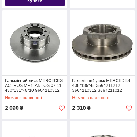
Купити
Гальмівний диск MERCEDES
Гальмівний диск MERCEDES
ACTROS MP4, ANTOS 07.11-
438*135*45 3564211212
430*131*45*10 9604210312
3564210312 3564211012
9604210412 9604210512
3564210312 3564211012
Немає в наявності
Немає в наявності
3564211212 MBR5015
2 090
2 310
₴
₴