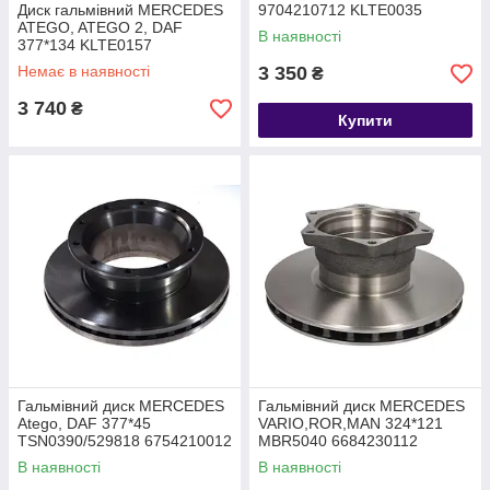
Диск гальмівний MERCEDES
9704210712 KLTE0035
ATEGO, ATEGO 2, DAF
9704210012 9704210112
В наявності
377*134 KLTE0157
1962312
9754210012 9754210112
Немає в наявності
3 350
₴
9754210212 MBR5077
3 740
₴
Купити
Гальмівний диск MERCEDES
Гальмівний диск MERCEDES
Atego, DAF 377*45
VARIO,ROR,MAN 324*121
TSN0390/529818 6754210012
MBR5040 6684230112
1962317
81508030039 6684230512
В наявності
В наявності