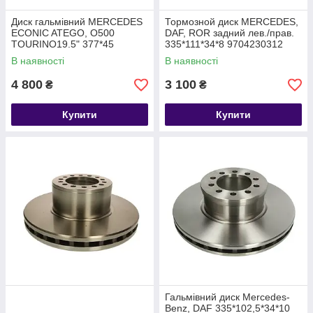
Диск гальмівний MERCEDES
Тормозной диск MERCEDES,
ECONIC ATEGO, O500
DAF, ROR задний лев./прав.
TOURINO19.5" 377*45
335*111*34*8 9704230312
0675230312 6754230312
9704230412 1962313
В наявності
В наявності
9754230012
MBR5070
4 800
3 100
₴
₴
Купити
Купити
Гальмівний диск Mercedes-
Benz, DAF 335*102,5*34*10