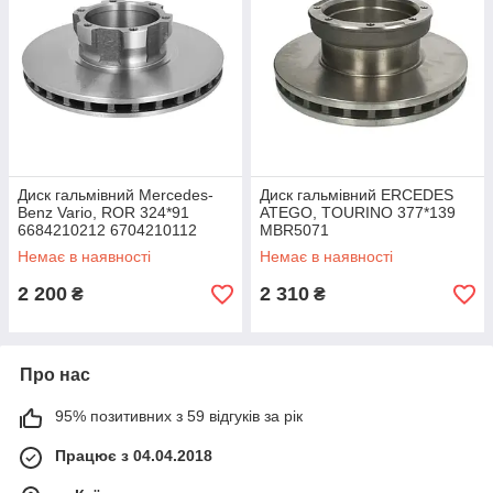
Диск гальмівний Mercedes-
Диск гальмівний ERCEDES
Benz Vario, ROR 324*91
ATEGO, TOURINO 377*139
6684210212 6704210112
MBR5071
6704210312 MBR1589
Немає в наявності
Немає в наявності
MBR5039
2 200
2 310
₴
₴
Про нас
95% позитивних з 59 відгуків за рік
Працює з 04.04.2018