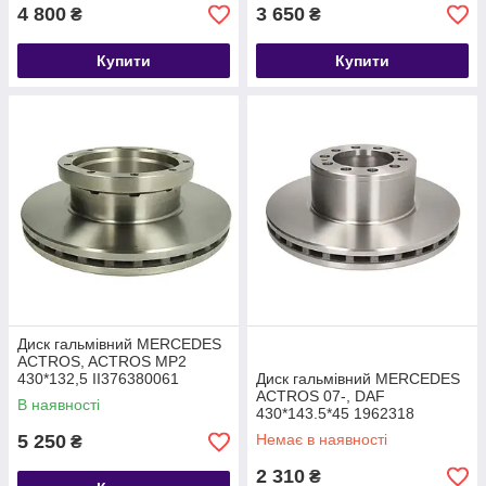
4 800
3 650
₴
₴
Купити
Купити
Диск гальмівний MERCEDES
ACTROS, ACTROS MP2
430*132,5 II376380061
Диск гальмівний MERCEDES
9424210912 9424211012
ACTROS 07-, DAF
В наявності
9424211112 9424211212
430*143.5*45 1962318
9434210312 9434210412
5 250
Немає в наявності
₴
9434210512
2 310
₴