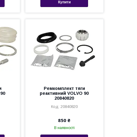
Купити
и
Ремкомплект тяги
 90
реактивний VOLVO 90
20840820
20840820
850 ₴
В наявності