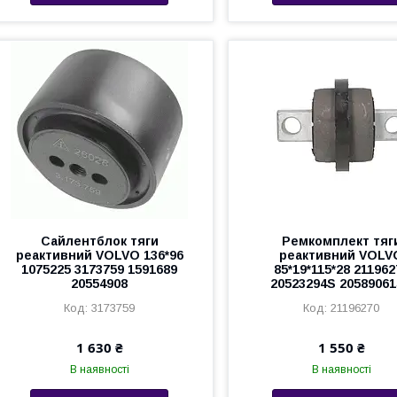
Сайлентблок тяги
Ремкомплект тяг
реактивний VOLVO 136*96
реактивний VOLV
1075225 3173759 1591689
85*19*115*28 211962
20554908
20523294S 2058906
3173759
21196270
1 630 ₴
1 550 ₴
В наявності
В наявності