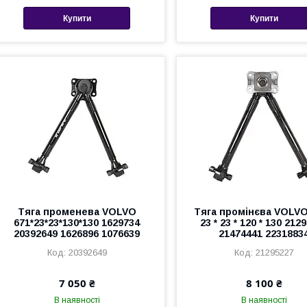
Купити
Купити
Тяга променева VOLVO
Тяга промінєва VOLVO
671*23*23*130*130 1629734
23 * 23 * 120 * 130 212
20392649 1626896 1076639
21474441 2231883
20392649
21295227
7 050 ₴
8 100 ₴
В наявності
В наявності