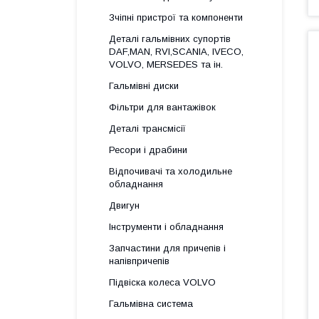
Зчіпні пристрої та компоненти
Деталі гальмівних супортів
DAF,MAN, RVI,SCANIA, IVECO,
VOLVO, MERSEDES та ін.
Гальмівні диски
Фільтри для вантажівок
Деталі трансмісії
Ресори і драбини
Відпочивачі та холодильне
обладнання
Двигун
Інструменти і обладнання
Запчастини для причепів і
напівпричепів
Підвіска колеса VOLVO
Гальмівна система