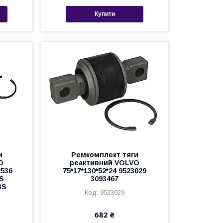
Купити
и
Ремкомплект тяги
O
реактивний VOLVO
2536
75*17*130*52*24 9523029
2S
3093467
3S
9523029
682 ₴