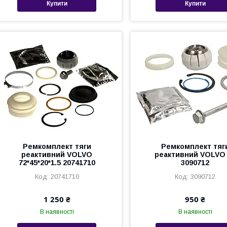
Купити
Купити
Ремкомплект тяги
Ремкомплект тяг
реактивний VOLVO
реактивний VOLVO
72*45*20*1.5 20741710
3090712
20741710
3090712
1 250 ₴
950 ₴
В наявності
В наявності