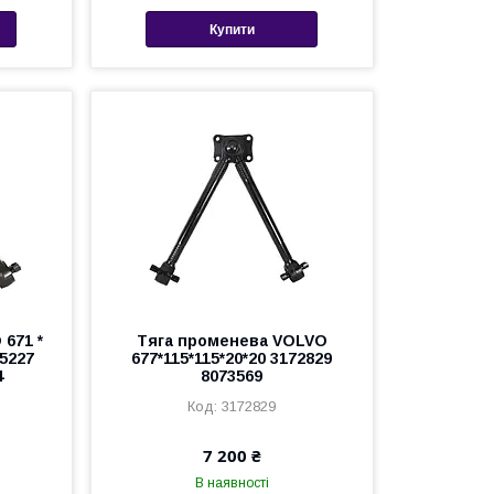
Купити
 671 *
Тяга променева VOLVO
95227
677*115*115*20*20 3172829
4
8073569
3172829
7 200 ₴
В наявності