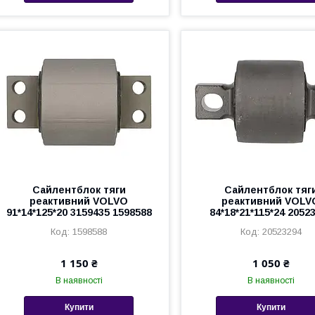
Сайлентблок тяги
Сайлентблок тяг
реактивний VOLVO
реактивний VOLV
91*14*125*20 3159435 1598588
84*18*21*115*24 2052
1598588
20523294
1 150 ₴
1 050 ₴
В наявності
В наявності
Купити
Купити