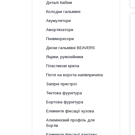
Деталі Кабіни
Колодки гальмівні
Акумулятори
Амортизатори
Пневморесори
Диски гальмівні BEAVERS
Ящики, румонійники
Пластикові крила
Петлі на ворота напівпричепа
Запірні пристрої
Тентова фурнітура
Бортова фурнітура
Елементи фіксації кузова
Алюмінієвий профіль для
бортів
Елементи фіксації вантажу