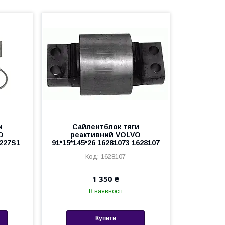
и
Сайлентблок тяги
O
реактивний VOLVO
5227S1
91*15*145*26 16281073 1628107
1628107
1 350 ₴
В наявності
Купити