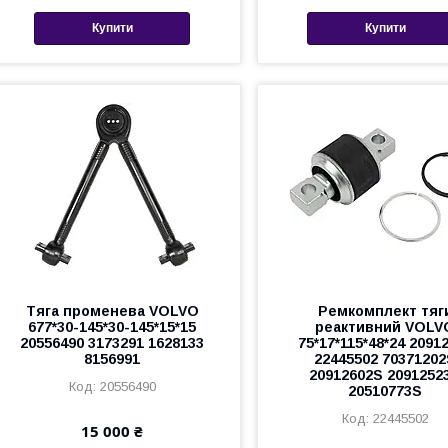
Купити
Купити
Тяга променева VOLVO
Ремкомплект тяг
677*30-145*30-145*15*15
реактивний VOLV
20556490 3173291 1628133
75*17*115*48*24 2091
8156991
22445502 7037120
20912602S 2091252
20556490
20510773S
22445502
15 000 ₴