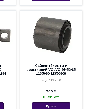
и
Сайлентблок тяги
O
реактивний VOLVO 91*52*85
3294
1135080 11350808
1135080
900 ₴
В наявності
Купити