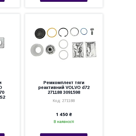
и
Ремкомплект тяги
O
реактивний VOLVO d72
70
271188 3091598
1S2
271188
1 450 ₴
В наявності