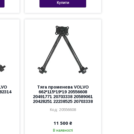
Купити
LVO
Тяга променева VOLVO
382314
662*115*19*19 20556608
20491771 20703338 20589061
20428251 22238525 20703338
20556608
11 500 ₴
В наявності