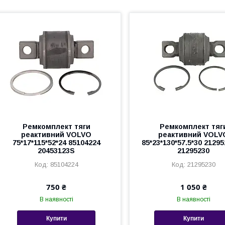
Ремкомплект тяги
Ремкомплект тяг
реактивний VOLVO
реактивний VOLV
75*17*115*52*24 85104224
85*23*130*57.5*30 2129
20453123S
21295230
85104224
21295230
750 ₴
1 050 ₴
В наявності
В наявності
Купити
Купити