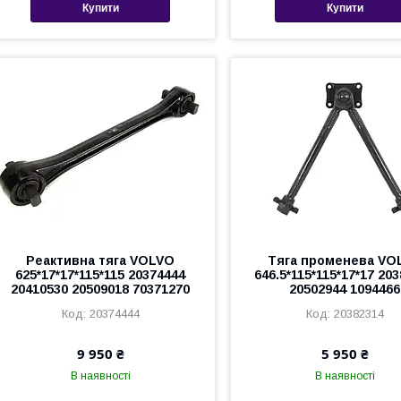
Купити
Купити
Реактивна тяга VOLVO
Тяга променева VO
625*17*17*115*115 20374444
646.5*115*115*17*17 20
20410530 20509018 70371270
20502944 1094466
20374444
20382314
9 950 ₴
5 950 ₴
В наявності
В наявності