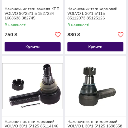
Наконечник тяги важеля КПП
Наконечник тяги кермовий
VOLVO 90*28*1.5 1527234
VOLVO L 30*1.5*115
1668638 382745
85112073 85125126
В наявності
В наявності
750
880
₴
₴
Купити
Купити
Наконечник тяги кермовий
Наконечник тяги кермовий
VOLVO 30*1.5*125 85114146
VOLVO L 30*1.5*125 1698558