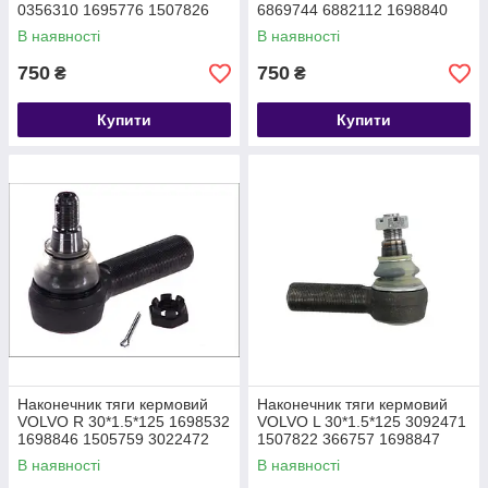
0356310 1695776 1507826
6869744 6882112 1698840
1698557 7695585 6882111
85114147 3092795
В наявності
В наявності
6889480
750
750
₴
₴
Купити
Купити
Наконечник тяги кермовий
Наконечник тяги кермовий
VOLVO R 30*1.5*125 1698532
VOLVO L 30*1.5*125 3092471
1698846 1505759 3022472
1507822 366757 1698847
6884002 1507823 85114148
1505758 1698533 6884001
В наявності
В наявності
3090727
6884001 6884001