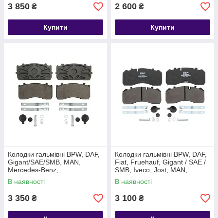
3 850
2 600
₴
₴
Купити
Купити
Колодки гальмівні BPW, DAF,
Колодки гальмівні BPW, DAF,
Gigant/SAE/SMB, MAN,
Fiat, Fruehauf, Gigant / SAE /
Mercedes-Benz,
SMB, Iveco, Jost, MAN,
Gigant/SAE/SMB 0980107070
Mercedes-Benz, Gigant / SAE
В наявності
В наявності
3 350
3 100
₴
₴