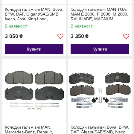
Колодки гальмівні MAN, Bova,
Колодки гальмівні MAN TGA,
BPW, DAF, Gigant/SAE/SMB,
MAN E 2000, F 2000, M 2000,
Iveco, Jost, King Long,
RVI ILIADE, MAGNUM,
Mercedes-Benz, Neoplan,
PREMIUM 29131 5001855646
В наявності
В наявності
ROR
07-P29131
3 050
3 350
₴
₴
Купити
Купити
Колодки гальмівні MAN,
Колодки гальмівні Bova, BPW,
Mercedes-Benz, Renault,
DAF, Gigant/SAE/SMB, Iveco,