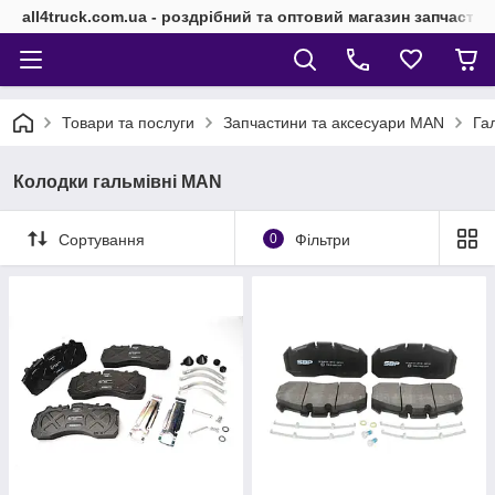
all4truck.com.ua - роздрібний та оптовий магазин запчасти
Товари та послуги
Запчастини та аксесуари MAN
Га
Колодки гальмівні MAN
Сортування
0
Фільтри