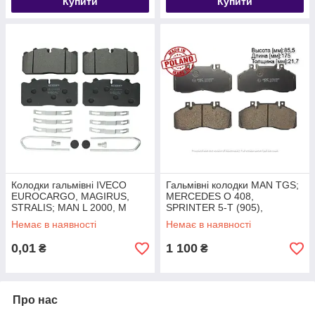
Купити
Купити
Колодки гальмівні IVECO
Гальмівні колодки MAN TGS;
EUROCARGO, MAGIRUS,
MERCEDES O 408,
STRALIS; MAN L 2000, M
SPRINTER 5-T (905),
2000 L, M 2000; RVI MIDLUM
SPRINTER (905), T2/LN1,
Немає в наявності
Немає в наявності
50010848607
VARIO 10.5D-4.3
0,01
1 100
₴
₴
Про нас