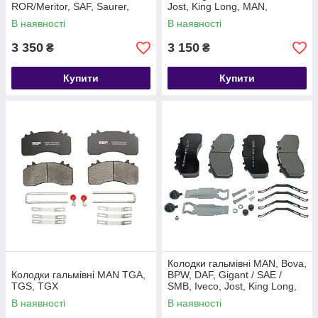
ROR/Meritor, SAF, Saurer,
Jost, King Long, MAN,
MDP5038 MDP5065
Mercedes-Benz, Neoplan,
В наявності
В наявності
WVA29030 5001854342
ROR
3 350
3 150
₴
₴
Купити
Купити
Колодки гальмівні MAN, Bova,
Колодки гальмівні MAN TGA,
BPW, DAF, Gigant / SAE /
TGS, TGX
SMB, Iveco, Jost, King Long,
Mercedes-Benz, ROR,SAF
В наявності
В наявності