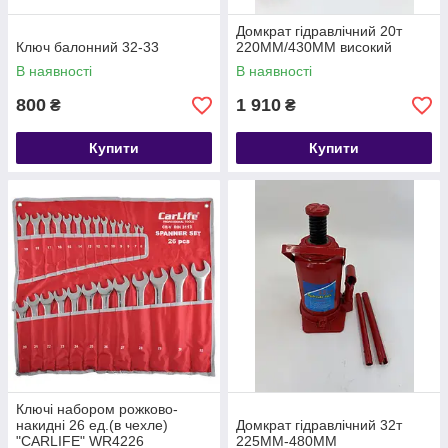
Домкрат гідравлічний 20т
Ключ балонний 32-33
220MM/430MM високий
В наявності
В наявності
800
1 910
₴
₴
Купити
Купити
Ключі набором рожково-
накидні 26 ед.(в чехле)
Домкрат гідравлічний 32т
"CARLIFE" WR4226
225MM-480MM