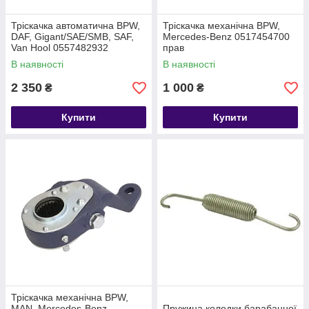
Тріскачка автоматична BPW,
Тріскачка механічна BPW,
DAF, Gigant/SAE/SMB, SAF,
Mercedes-Benz 0517454700
Van Hool 0557482932
прав
В наявності
В наявності
2 350
1 000
₴
₴
Купити
Купити
Тріскачка механічна BPW,
MAN, Mercedes-Benz
Пружина колодки барабанної