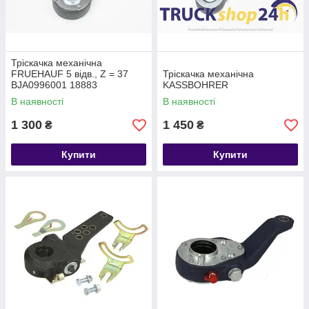
Тріскачка механічна
FRUEHAUF 5 відв., Z = 37
Тріскачка механічна
BJA0996001 18883
KASSBOHRER
2100205911 AJA0996001
В наявності
В наявності
BJA0997003
1 300
1 450
₴
₴
Купити
Купити