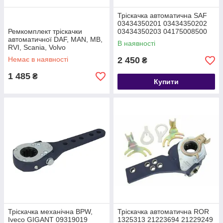
Тріскачка автоматична SAF
03434350201 03434350202
Ремкомплект тріскачки
03434350203 04175008500
автоматичної DAF, MAN, MB,
В наявності
RVI, Scania, Volvo
Немає в наявності
2 450
₴
1 485
₴
Купити
Тріскачка механічна BPW,
Тріскачка автоматична ROR
Iveco GIGANT 09319019
1325313 21223694 21229249