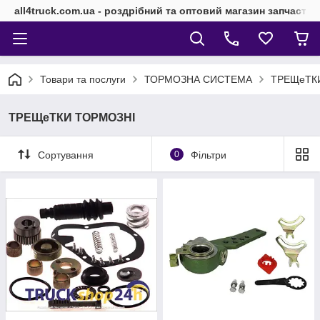
all4truck.com.ua - роздрібний та оптовий магазин запчасти
Товари та послуги
ТОРМОЗНА СИСТЕМА
ТРЕЩеТК
ТРЕЩеТКИ ТОРМОЗНІ
Сортування
0
Фільтри