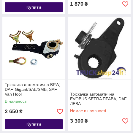
1 870
₴
Купити
Тріскачка автоматична BPW,
DAF, Gigant/SAE/SMB, SAF,
Van Hool
Тріскачка автоматична
EVOBUS SETRA ПРАВА, DAF
В наявності
ЛЕВА
2 650
Немає в наявності
₴
3 300
₴
Купити