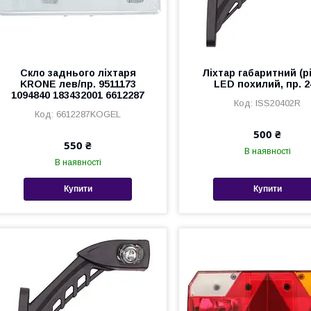
Скло заднього ліхтаря
Ліхтар габаритний (р
KRONE лев/пр. 9511173
LED похилий, пр. 2
1094840 183432001 6612287
ISS20402R
6612287KOGEL
500 ₴
550 ₴
В наявності
В наявності
Купити
Купити