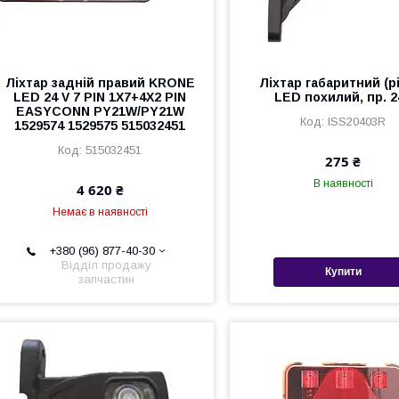
Ліхтар задній правий KRONE
Ліхтар габаритний (р
LED 24 V 7 PIN 1X7+4X2 PIN
LED похилий, пр. 2
EASYCONN PY21W/PY21W
ISS20403R
1529574 1529575 515032451
515032451
275 ₴
В наявності
4 620 ₴
Немає в наявності
+380 (96) 877-40-30
Відділ продажу
Купити
запчастин