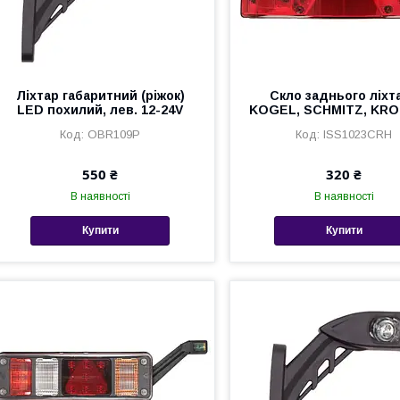
Ліхтар габаритний (ріжок)
Скло заднього ліхт
LED похилий, лев. 12-24V
KOGEL, SCHMITZ, KRO
OBR109P
ISS1023CRH
550 ₴
320 ₴
В наявності
В наявності
Купити
Купити