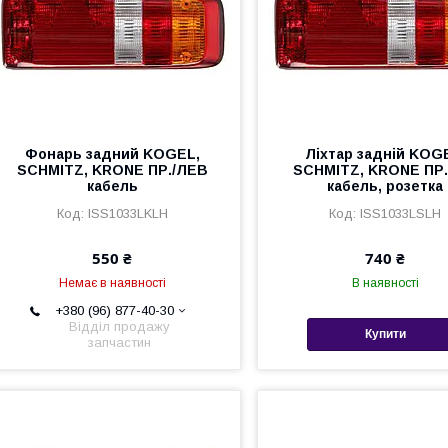
Фонарь задний KOGEL,
Ліхтар задній KOG
SCHMITZ, KRONE ПР./ЛЕВ
SCHMITZ, KRONE ПР.
кабель
кабель, розетка
ISS1033LKLH
ISS1033LSLH
550 ₴
740 ₴
Немає в наявності
В наявності
+380 (96) 877-40-30
Відділ продажу
Купити
запчастин