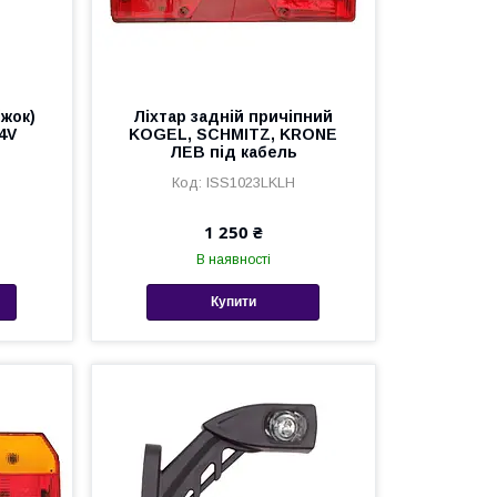
іжок)
Ліхтар задній причіпний
4V
KOGEL, SCHMITZ, KRONE
ЛЕВ під кабель
ISS1023LKLH
1 250 ₴
В наявності
Купити