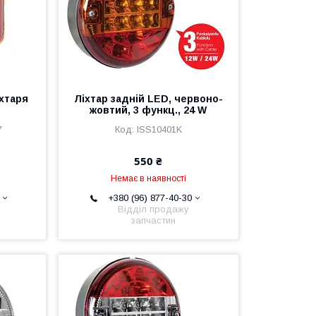
іхтаря
Ліхтар задній LED, червоно-
жовтий, 3 функц., 24 W
7
ISS10401K
550 ₴
Немає в наявності
+380 (96) 877-40-30
Відділ продажу
запчастин