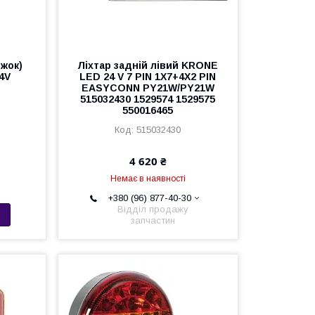
іжок)
Ліхтар задній лівий KRONE
4V
LED 24 V 7 PIN 1X7+4X2 PIN
EASYCONN PY21W/PY21W
515032430 1529574 1529575
550016465
515032430
4 620 ₴
Немає в наявності
+380 (96) 877-40-30
Відділ продажу
запчастин