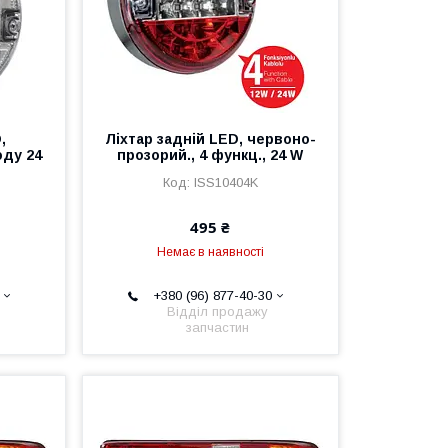
,
Ліхтар задній LED, червоно-
оду 24
прозорий., 4 функц., 24 W
ISS10404K
495 ₴
Немає в наявності
+380 (96) 877-40-30
Відділ продажу
запчастин