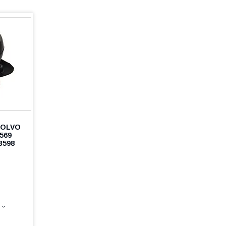
VOLVO
3569
3598