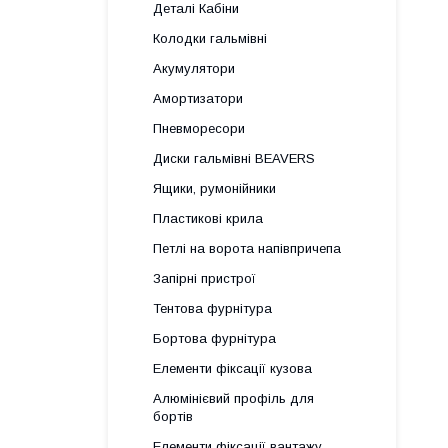
Деталі Кабіни
Колодки гальмівні
Акумулятори
Амортизатори
Пневморесори
Диски гальмівні BEAVERS
Ящики, румонійники
Пластикові крила
Петлі на ворота напівпричепа
Запірні пристрої
Тентова фурнітура
Бортова фурнітура
Елементи фіксації кузова
Алюмінієвий профіль для
бортів
Елементи фіксації вантажу