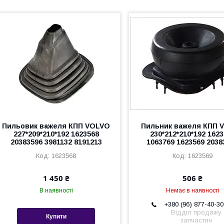
Пильовик важеля КПП VOLVO
Пильник важеля КПП 
227*209*210*192 1623568
230*212*210*192 162
20383596 3981132 8191213
1063769 1623569 2038
1623568
1623569
1 450 ₴
506 ₴
В наявності
Немає в наявності
+380 (96) 877-40-30
Відділ продажу
Купити
запчастин