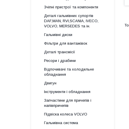
Зчіпні пристрої та компоненти
Деталі гальмівних супортів
DAF,MAN, RVI,SCANIA, IVECO,
VOLVO, MERSEDES та ін.
Гальмівні диски
Фільтри для вантажівок
Деталі трансмісії
Ресори і драбини
Відпочивачі та холодильне
обладнання
Двигун
Інструменти і обладнання
Запчастини для причепів і
напівпричепів
Підвіска колеса VOLVO
Гальмівна система