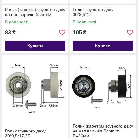
Ролик (каретка) зсувного даху
Ролик зсувного даху
на напівпричіп Schmitz
30*9,5*18
В наявності
В наявності
83
105
₴
₴
Купити
Купити
Ролик (каретка) зсувного даху
Ролик зсувного даху
на напівпричіп Schmitz
30*9,5*17,75
D=30мм