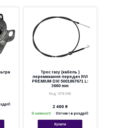
льтра
Трос газу (кабель )
перемикання передач RVI
PREMIUM DXI 5001867671 L:
3660 mm
079.340
оздріб
2 400 ₴
В наявності
Оптом і в роздріб
Купити