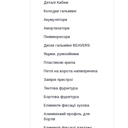
Деталі Кабіни
Колодки гальмівні
Акумулятори
Амортизатори
Пневморесори
Диски гальмівні BEAVERS
Ящики, румонійники
Пластикові крила
Петлі на ворота напівпричепа
Запірні пристрої
Тентова фурнітура
Бортова фурнітура
Елементи фіксації кузова
Алюмінієвий профіль для
бортів
Елементи фіксації вантажу