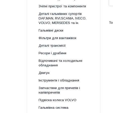
Зчіпні пристрої та компоненти
Деталі гальмівних супортів
DAF,MAN, RVI,SCANIA, IVECO,
VOLVO, MERSEDES та ін.
Гальмівні диски
Фільтри для вантажівок
Деталі трансмісії
Ресори і драбини
Відпочивачі та холодильне
обладнання
Двигун
Інструменти і обладнання
Запчастини для причепів і
напівпричепів
Підвіска колеса VOLVO
Гальмівна система