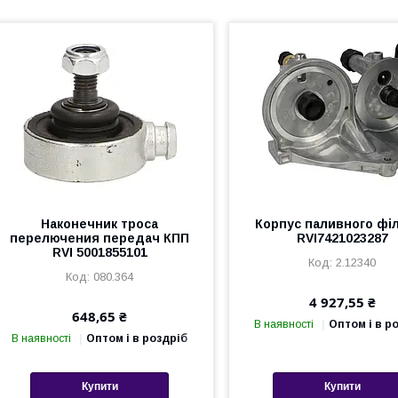
Наконечник троса
Корпус паливного фі
перелючения передач КПП
RVI7421023287
RVI 5001855101
2.12340
080.364
4 927,55 ₴
648,65 ₴
В наявності
Оптом і в р
В наявності
Оптом і в роздріб
Купити
Купити