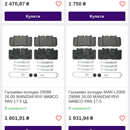
2 470,87
1 750
₴
₴
Купити
Купити
Гальмівні колодки 29088
Гальмівні колодки MAN L2000
26,00 MAN/DAF/RVI WABCO
29088 26,00 MAN/DAF/RVI
PAN 17.5 (Д.
WABCO PAN 17.5
зносу+скобі+пруж
В наявності
В наявності
1 801,91
1 931,94
₴
₴