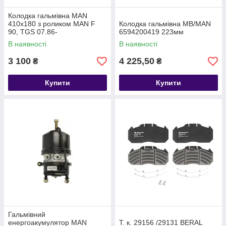
Колодка гальмівна MAN
410x180 з роликом MAN F
Колодка гальмівна МВ/MAN
90, TGS 07.86-
6594200419 223мм
В наявності
В наявності
3 100
4 225,50
₴
₴
Купити
Купити
Гальмівний
енергоакумулятор MAN
Т. к. 29156 /29131 BERAL