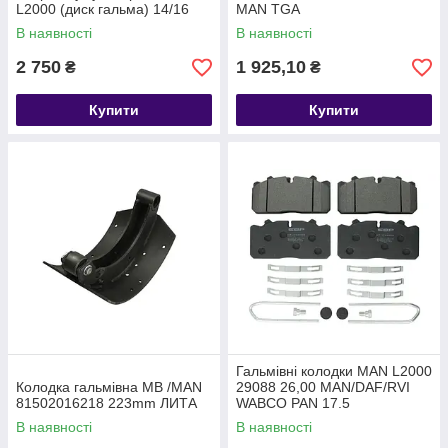
L2000 (диск гальма) 14/16
MAN TGA
BS9295/9254262000 DAF
В наявності
В наявності
1505437 MAN 8150410
2 750
1 925,10
₴
₴
Купити
Купити
Гальмівні колодки MAN L2000
Колодка гальмівна MB /MAN
29088 26,00 MAN/DAF/RVI
81502016218 223mm ЛИТА
WABCO PAN 17.5
В наявності
В наявності