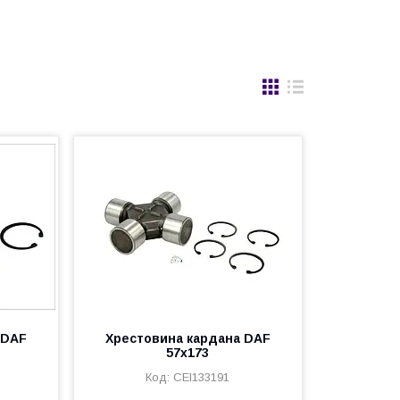
 DAF
Хрестовина кардана DAF
57x173
CEI133191