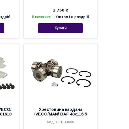
2 750 ₴
оздріб
В наявності
Оптом і в роздріб
Купити
VECO/
Хрестовина кардана
981618
IVECO/MAN/ DAF 48х116,5
CEI133080