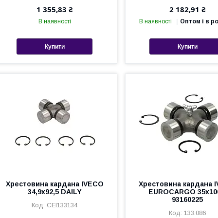
1 355,83 ₴
2 182,91 ₴
В наявності
В наявності
Оптом і в р
Купити
Купити
Хрестовина кардана IVECO
Хрестовина кардана 
34,9х92,5 DAILY
EUROCARGO 35х10
93160225
CEI133134
133.086