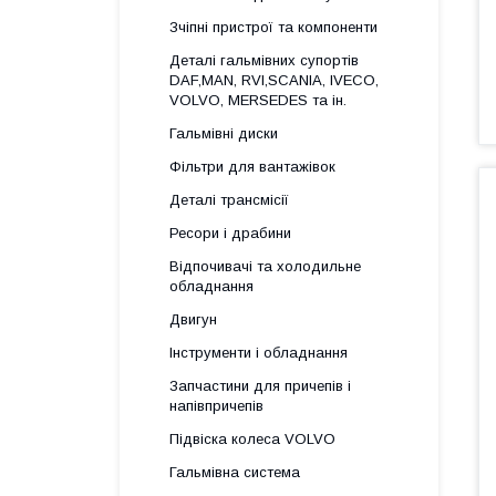
Зчіпні пристрої та компоненти
Деталі гальмівних супортів
DAF,MAN, RVI,SCANIA, IVECO,
VOLVO, MERSEDES та ін.
Гальмівні диски
Фільтри для вантажівок
Деталі трансмісії
Ресори і драбини
Відпочивачі та холодильне
обладнання
Двигун
Інструменти і обладнання
Запчастини для причепів і
напівпричепів
Підвіска колеса VOLVO
Гальмівна система