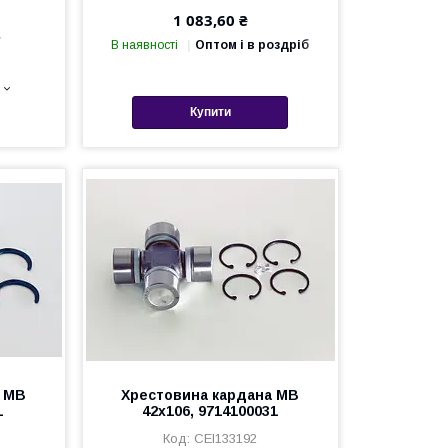
1 083,60 ₴
е
В наявності
Оптом і в роздріб
Купити
а MB
Хрестовина кардана MB
1
42х106, 9714100031
CEI133192