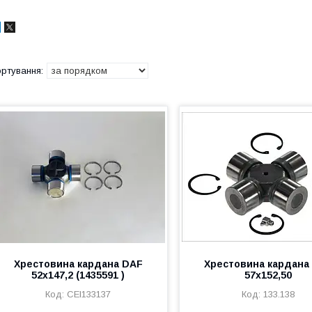
Хрестовина кардана DAF
Хрестовина кардана
52x147,2 (1435591 )
57x152,50
CEI133137
133.138