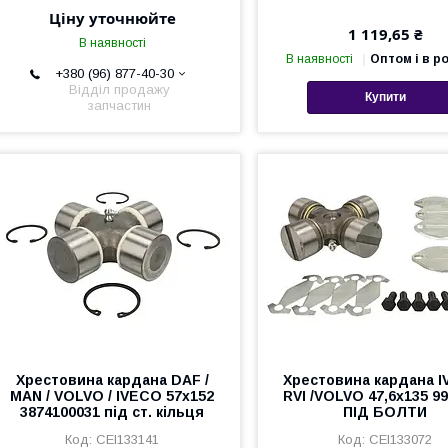
Ціну уточнюйте
1 119,65 ₴
В наявності
В наявності
Оптом і в р
+380 (96) 877-40-30
Відділ продажу
Купити
запчастин
Хрестовина кардана DAF /
Хрестовина кардана I
MAN / VOLVO / IVECO 57х152
RVI /VOLVO 47,6х135 9
3874100031 під ст. кільця
ПІД БОЛТИ
CEI133141
CEI133072