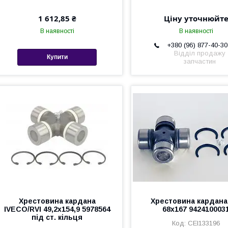
1 612,85 ₴
Ціну уточнюйт
В наявності
В наявності
+380 (96) 877-40-30
Відділ продажу
Купити
запчастин
Хрестовина кардана
Хрестовина кардан
IVECO/RVI 49,2х154,9 5978564
68x167 942410003
під ст. кільця
CEI133196