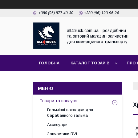
+380 (96) 877-40-30
+380 (96) 123-96-24
all4truck.com.ua - роздрібний
та оптовий магазин запчастин
для комерційного транспорту
ГОЛОВНА
КАТАЛОГ ТОВАРІВ
ПРО 
Товари та послуги
Х
Гальмівні накладки для
барабанного гальма
Аксесуари
Х
Запчастини RVI
I