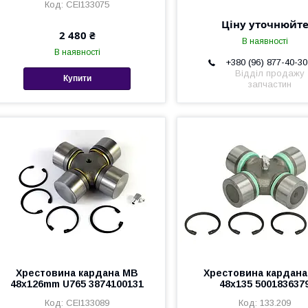
CEI133075
Ціну уточнюйт
2 480 ₴
В наявності
В наявності
+380 (96) 877-40-30
Відділ продажу
Купити
запчастин
Хрестовина кардана MB
Хрестовина кардана
48x126mm U765 3874100131
48x135 500183637
CEI133089
133.209