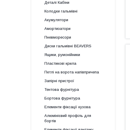
Деталі Кабіни
Колодки гальмівні
Акумулятори
Амортизатори
Пневморесори
Диски гальмівні BEAVERS
Ящики, румонійники
Пластикові крила
Петлі на ворота напівпричепа
Запірні пристрої
Тентова фурнітура
Бортова фурнітура
Елементи фіксації кузова
Алюмінієвий профіль для
бортів
Елементи фіксації вантажу