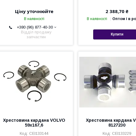
Ціну уточнюйте
2 388,70 ₴
В наявності
В наявності
Оптом і в р
+380 (96) 877-40-30
Відділ продажу
Купити
запчастин
Хрестовина кардана VOLVO
Хрестовина кардана 
59x167,6
8127230
CEI133144
CEI133229