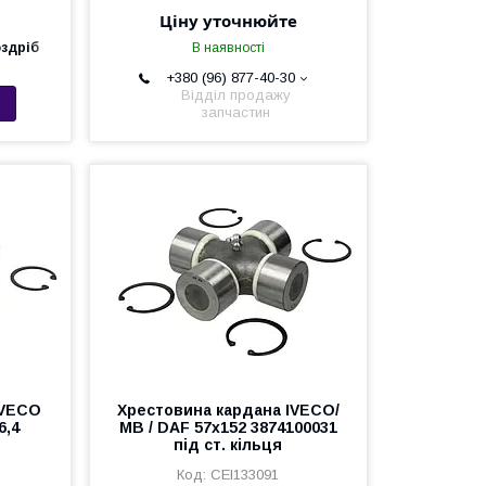
Ціну уточнюйте
оздріб
В наявності
+380 (96) 877-40-30
Відділ продажу
запчастин
IVECO
Хрестовина кардана IVECO/
6,4
MB / DAF 57х152 3874100031
під ст. кільця
CEI133091