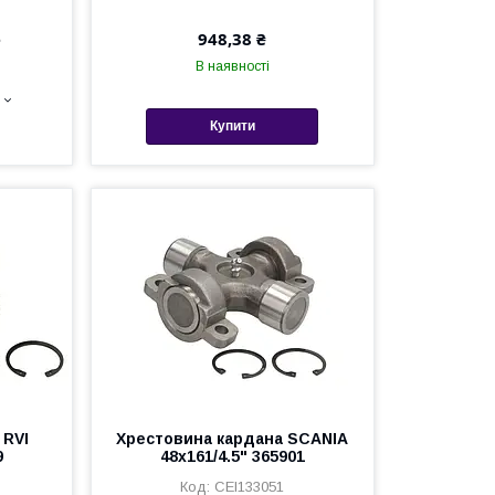
е
948,38 ₴
В наявності
Купити
 RVI
Хрестовина кардана SCANIA
9
48x161/4.5" 365901
CEI133051